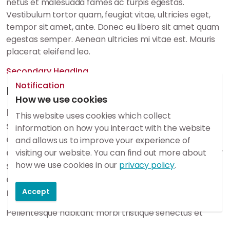
netus et malesuada fames ac turpis egestas.
Vestibulum tortor quam, feugiat vitae, ultricies eget,
tempor sit amet, ante. Donec eu libero sit amet quam
egestas semper. Aenean ultricies mi vitae est. Mauris
placerat eleifend leo.
Secondary Heading
Notification
Paragraph Heading
How we use cookies
Introduction habitant morbi tristique
This website uses cookies which collect
senectus et netus et malesuada fames
information on how you interact with the website
ac turpis egestas. Vestibulum tortor
and allows us to improve your experience of
quam, feugiat vitae, ultricies eget, tempor
visiting our website. You can find out more about
sit amet, ante. Donec eu libero sit amet
how we use cookies in our
privacy policy
.
quam egestas semper. Aenean ultricies
mi vitae est. Mauris placerat eleifend leo.
Accept
Pellentesque habitant morbi tristique senectus et
netus et malesuada fames ac turpis egestas.